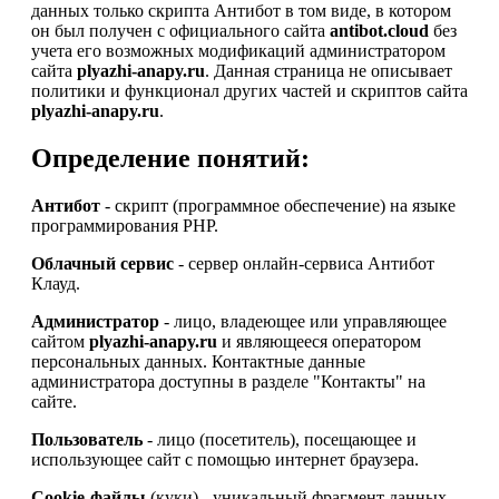
данных только скрипта Антибот в том виде, в котором
он был получен с официального сайта
antibot.cloud
без
учета его возможных модификаций администратором
сайта
plyazhi-anapy.ru
. Данная страница не описывает
политики и функционал других частей и скриптов сайта
plyazhi-anapy.ru
.
Определение понятий:
Антибот
- скрипт (программное обеспечение) на языке
программирования PHP.
Облачный сервис
- сервер онлайн-сервиса Антибот
Клауд.
Администратор
- лицо, владеющее или управляющее
сайтом
plyazhi-anapy.ru
и являющееся оператором
персональных данных. Контактные данные
администратора доступны в разделе "Контакты" на
сайте.
Пользователь
- лицо (посетитель), посещающее и
использующее сайт с помощью интернет браузера.
Cookie-файлы
(куки) - уникальный фрагмент данных,